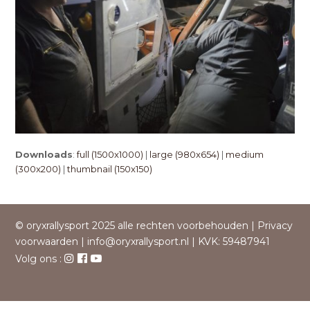
Downloads
:
full (1500x1000)
|
large (980x654)
|
medium
(300x200)
|
thumbnail (150x150)
© oryxrallysport 2025 alle rechten voorbehouden |
Privacy
voorwaarden
|
info@oryxrallysport.nl
| KVK: 59487941
Volg ons :