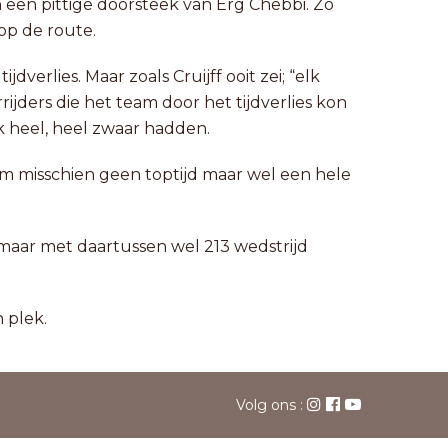
n een pittige doorsteek van Erg Chebbi. Zo
op de route.
erlies. Maar zoals Cruijff ooit zei; “elk
ijders die het team door het tijdverlies kon
k heel, heel zwaar hadden.
am misschien geen toptijd maar wel een hele
 maar met daartussen wel 213 wedstrijd
 plek.
Volg ons :