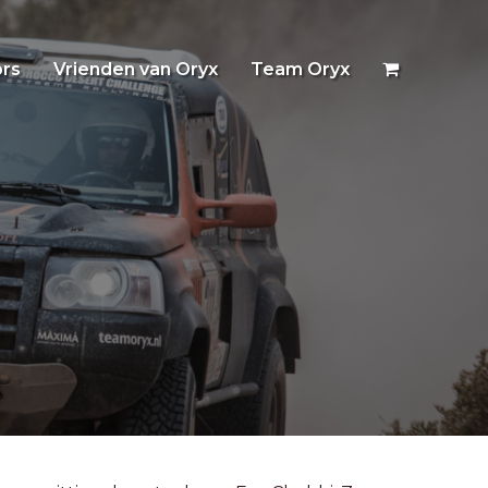
rs
Vrienden van Oryx
Team Oryx