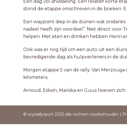
Een dag vol afwisseling. Een relatief korte e
stond de etappe omschreven in de boeken. En
Een waypoint diep in de duinen wat ondanks lan
nadeel heeft zijn voordeel”. Niet direct voor
helpen. Met eten en drinken hebben Henri en
Ook was er nog tijd om een auto uit een dui
bevredigende dag als hulpverleners in de du
Morgen etappe 5 van de rally. Van Merzouga n
kilometers.
Arnoud, Edwin, Mariska en Guus hoeven zich mo
© oryxrallysport 2025 alle rechten voorbehouden |
Pr