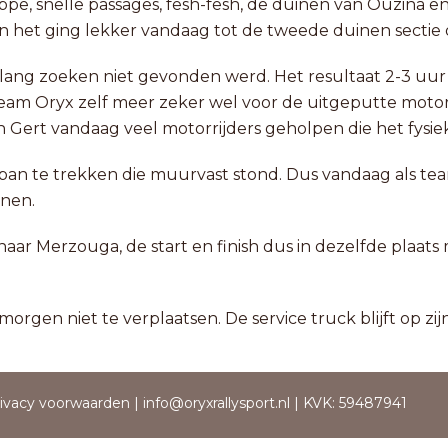
tappe, snelle passages, fesh-fesh, de duinen van Ouzina e
 het ging lekker vandaag tot de tweede duinen sectie 
g zoeken niet gevonden werd. Het resultaat 2-3 uur tijdv
 Team Oryx zelf meer zeker wel voor de uitgeputte motorr
 Gert vandaag veel motorrijders geholpen die het fysie
npan te trekken die muurvast stond. Dus vandaag als te
inen.
aar Merzouga, de start en finish dus in dezelfde plaats
rgen niet te verplaatsen. De service truck blijft op zijn
ivacy voorwaarden
|
info@oryxrallysport.nl
| KVK: 59487941